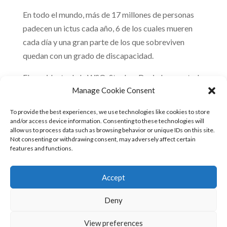
En todo el mundo, más de 17 millones de personas
padecen un ictus cada año, 6 de los cuales mueren
cada día y una gran parte de los que sobreviven
quedan con un grado de discapacidad.
El presidente de la WSO, Stephen Davis, ha apuntado
Manage Cookie Consent
que “una de cada seis personas sufrirá un ictus a lo
largo de su vida”, por lo que ha hecho un llamamiento
To provide the best experiences, we use technologies like cookies to store
a los gobiernos “para que actúen y aumenten las
and/or access device information. Consenting to these technologies will
allow us to process data such as browsing behavior or unique IDs on this site.
campañas de concienciación para garantizar así un
Not consenting or withdrawing consent, may adversely affect certain
acceso equitativo a las unidades y a los tratamientos
features and functions.
de la fase aguda del ictus”. EFE
Accept
Deny
View preferences